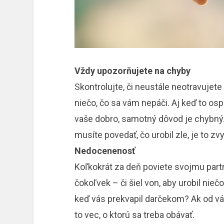
Vždy upozorňujete na chyby
Skontrolujte, či neustále neotravujete 
niečo, čo sa vám nepáči. Aj keď to osp
vaše dobro, samotný dôvod je chybný.
musíte povedať, čo urobil zle, je to z
Nedocenenosť
Koľkokrát za deň poviete svojmu part
čokoľvek – či šiel von, aby urobil nieč
keď vás prekvapil darčekom? Ak od vá
to vec, o ktorú sa treba obávať.