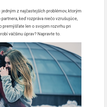
je jedným z najčastejších problémov, ktorým
o partnera, keď rozpráva niečo vzrušujúce,
ebo premýšľate len o svojom rozvrhu pri
urobí väčšinu úprav? Napravte to.