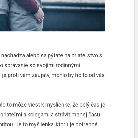
a nachádza alebo sa pýtate na priateľstvo s
ho správanie so svojimi rodinnými
e je proti vám zaujatý, mohlo by ho to od vás
ale to môže viesť k myšlienke, že celý čas je
 priateľmi a kolegami a stráviť menej času
oritou. Je to myšlienka, ktorú je potrebné