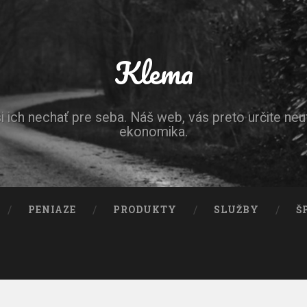
Klema
ich nechať pre seba. Náš web, vás preto určite neut
ekonomika.
PENIAZE
PRODUKTY
SLUŽBY
Š