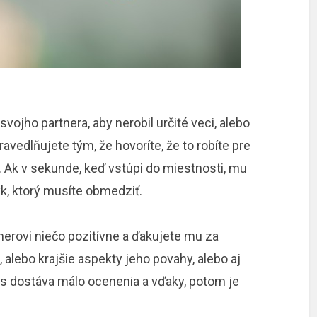
svojho partnera, aby nerobil určité veci, alebo
ravedlňujete tým, že hovoríte, že to robíte pre
 Ak v sekunde, keď vstúpi do miestnosti, mu
vyk, ktorý musíte obmedziť.
nerovi niečo pozitívne a ďakujete mu za
o, alebo krajšie aspekty jeho povahy, alebo aj
s dostáva málo ocenenia a vďaky, potom je