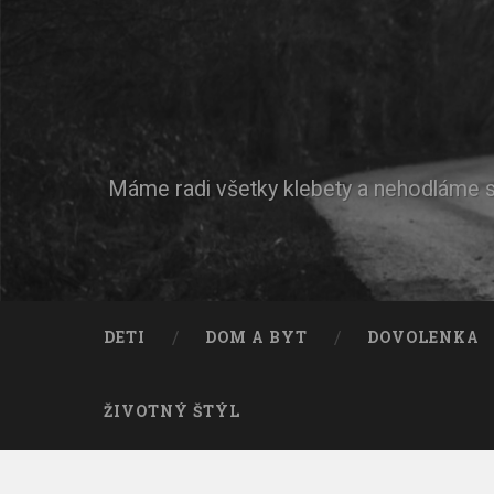
Máme radi všetky klebety a nehodláme si 
DETI
DOM A BYT
DOVOLENKA
ŽIVOTNÝ ŠTÝL