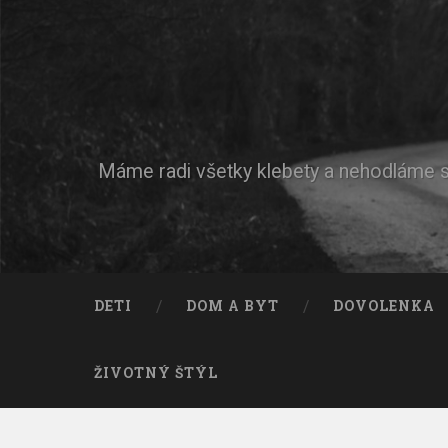
Máme radi všetky klebety a nehodláme si 
DETI
DOM A BYT
DOVOLENKA
ŽIVOTNÝ ŠTÝL