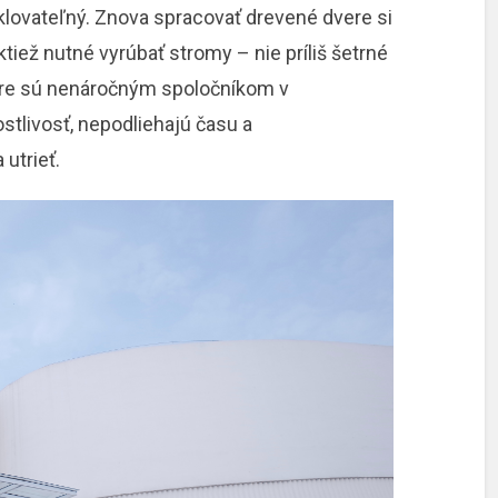
klovateľný. Znova spracovať drevené dvere si
aktiež nutné vyrúbať stromy – nie príliš šetrné
vere sú nenáročným spoločníkom v
stlivosť, nepodliehajú času a
utrieť.