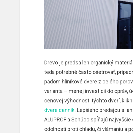
Drevo je predsa len organický materiá
teda potrebné často ošetrovať, prípa
pádom hliníkové dvere z celého poro
varianta – menej investícií do opráv, 
cenovej výhodnosti týchto dverí, klik
dvere cenník
. Lepšieho predajcu si a
ALUPROF a Schűco spĺňajú najvyššie š
odolnosti proti chladu, či vlámaniu a p