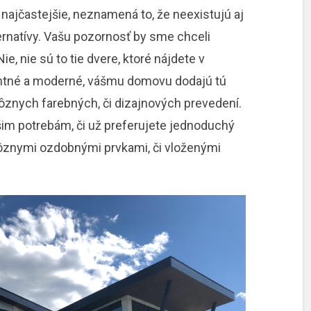
í najčastejšie, neznamená to, že neexistujú aj
ternatívy. Vašu pozornosť by sme chceli
ie, nie sú to tie dvere, ktoré nájdete v
antné a moderné, vášmu domovu dodajú tú
rôznych farebných, či dizajnových prevedení.
šim potrebám, či už preferujete jednoduchý
 rôznymi ozdobnými prvkami, či vloženými