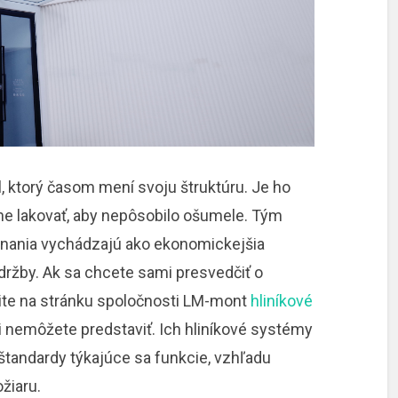
l, ktorý časom mení svoju štruktúru. Je ho
dne lakovať, aby nepôsobilo ošumele. Tým
vnania vychádzajú ako ekonomickejšia
údržby. Ak sa chcete sami presvedčiť o
nite na stránku spoločnosti LM-mont
hliníkové
ni nemôžete predstaviť. Ich hliníkové systémy
tandardy týkajúce sa funkcie, vzhľadu
ožiaru.