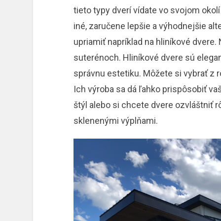
tieto typy dverí vídate vo svojom okol
iné, zaručene lepšie a výhodnejšie al
upriamiť napríklad na hliníkové dvere. N
suterénoch. Hliníkové dvere sú eleg
správnu estetiku. Môžete si vybrať z 
Ich výroba sa dá ľahko prispôsobiť va
štýl alebo si chcete dvere ozvláštniť
sklenenými výplňami.