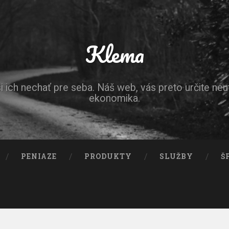
Klema
ich nechať pre seba. Náš web, vás preto určite neut
ekonomika.
PENIAZE
PRODUKTY
SLUŽBY
Š