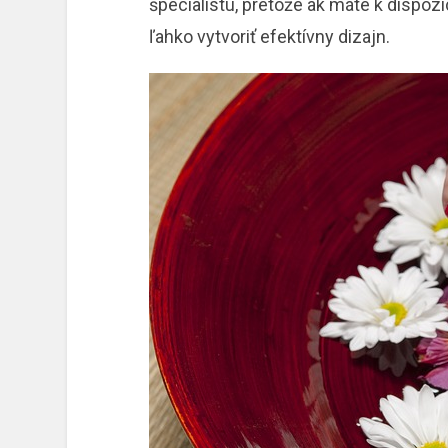
špecialistu, pretože ak máte k dispozí
ľahko vytvoriť efektívny dizajn.