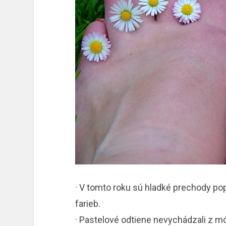
· V tomto roku sú hladké prechody pop
farieb.
· Pastelové odtiene nevychádzali z m