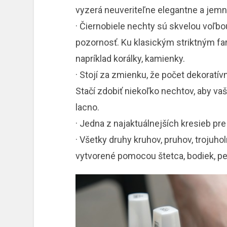
vyzerá neuveriteľne elegantne a jemn
· Čiernobiele nechty sú skvelou voľb
pozornosť. Ku klasickým striktným fa
napríklad korálky, kamienky.
· Stojí za zmienku, že počet dekoratív
Stačí zdobiť niekoľko nechtov, aby vaš
lacno.
· Jedna z najaktuálnejších kresieb pr
· Všetky druhy kruhov, pruhov, trojuhol
vytvorené pomocou štetca, bodiek, pe