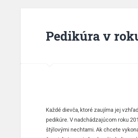
Pedikúra v rok
Každé dievča, ktoré zaujíma jej vzhľad
pedikúre. V nadchádzajúcom roku 2018
štýlovými nechtami. Ak chcete vykonať