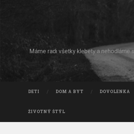
Máme radi všetky klebety a nehodláme si 
DETI
DOM A BYT
DOVOLENKA
ŽIVOTNÝ ŠTÝL