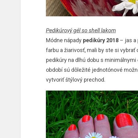
Pedikúrový gél so shell lakom
Módne nápady
pedikúry 2018
– jas a
farbu a žiarivosť, mali by ste si vybra
pedikúry na dlhú dobu s minimálnymi
období sú dôležité jednotónové mož
vytvoriť štýlový prechod.