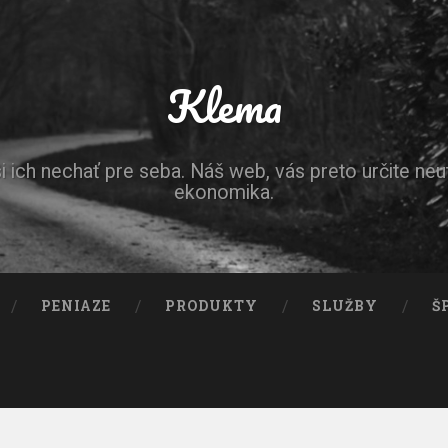
Klema
ich nechať pre seba. Náš web, vás preto určite neut
ekonomika.
PENIAZE
PRODUKTY
SLUŽBY
Š