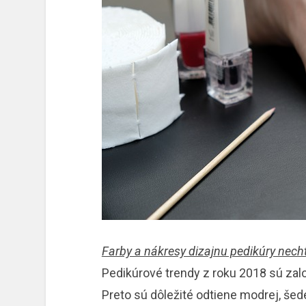
Farby a nákresy dizajnu pedikúry nech
Pedikúrové trendy z roku 2018 sú zal
Preto sú dôležité odtiene modrej, šede