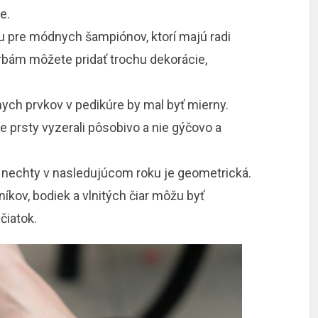
e.
ou pre módnych šampiónov, ktorí majú radi
rbám môžete pridať trochu dekorácie,
nych prvkov v pedikúre by mal byť mierny.
e prsty vyzerali pôsobivo a nie gýčovo a
e nechty v nasledujúcom roku je geometrická.
níkov, bodiek a vlnitých čiar môžu byť
čiatok.