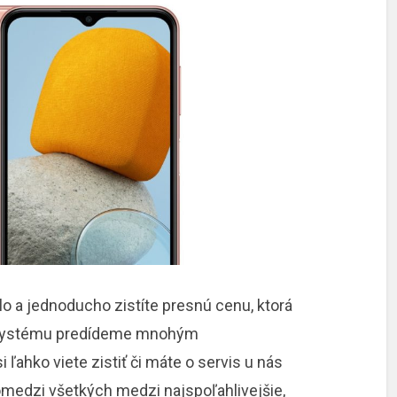
hlo a jednoducho zistíte presnú cenu, ktorá
o systému predídeme mnohým
ľahko viete zistiť či máte o servis u nás
omedzi všetkých medzi najspoľahlivejšie,