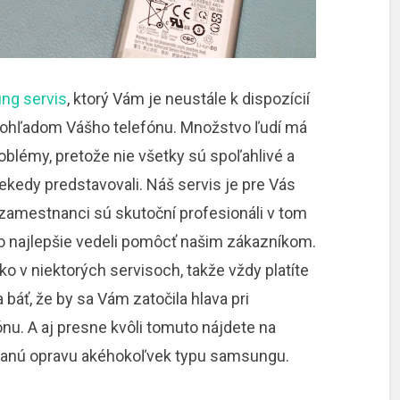
ng servis
, ktorý Vám je neustále k dispozícií
hľadom Vášho telefónu. Množstvo ľudí má
oblémy, pretože nie všetky sú spoľahlivé a
kedy predstavovali. Náš servis je pre Vás
 zamestnanci sú skutoční profesionáli v tom
 čo najlepšie vedeli pomôcť našim zákazníkom.
o v niektorých servisoch, takže vždy platíte
 báť, že by sa Vám zatočila hlava pri
nu. A aj presne kvôli tomuto nájdete na
anú opravu akéhokoľvek typu samsungu.