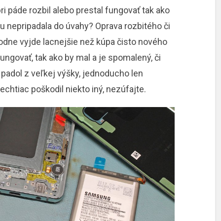
 páde rozbil alebo prestal fungovať tak ako
u nepripadala do úvahy? Oprava rozbitého či
odne vyjde lacnejšie než kúpa čisto nového
ungovať, tak ako by mal a je spomalený, či
 padol z veľkej výšky, jednoducho len
echtiac poškodil niekto iný, nezúfajte.