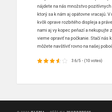
nájdete na nás množstvo pozitívnych 
ktorý sa k nám aj opätovne vracajú.
V 
kvôli oprave rozbitého displeja a práve
nami aj vy kopec peňazí a nekupujte 
vieme opraviť na počkanie. Stačí nás
môžete navštíviť rovno na našej poboč
3.6/5 - (10 votes)
© 2026
KLEMA
— BĚŽÍ NA
WORDPRESS