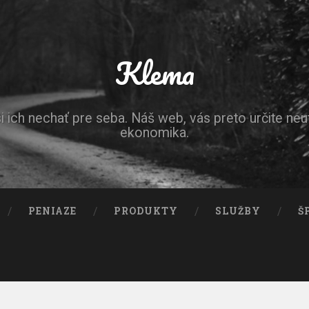
Klema
ich nechať pre seba. Náš web, vás preto určite neut
ekonomika.
PENIAZE
PRODUKTY
SLUŽBY
Š