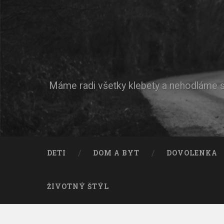
Máme radi všetky klebety a nehodláme si 
DETI
DOM A BYT
DOVOLENKA
ŽIVOTNÝ ŠTÝL