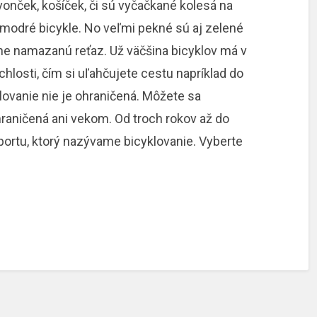
vonček, košíček, či sú vyčačkané kolesá na
o modré bicykle. No veľmi pekné sú aj zelené
dne namazanú reťaz. Už väčšina bicyklov má v
hlosti, čím si uľahčujete cestu napríklad do
lovanie nie je ohraničená. Môžete sa
ohraničená ani vekom. Od troch rokov až do
ortu, ktorý nazývame bicyklovanie. Vyberte