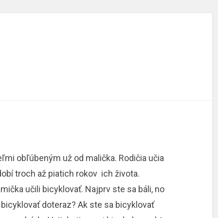
veľmi obľúbeným už od malička. Rodičia učia
obí troch až piatich rokov ich života.
ička učili bicyklovať. Najprv ste sa báli, no
 bicyklovať doteraz? Ak ste sa bicyklovať