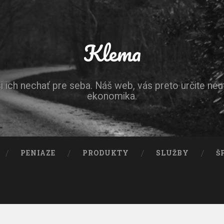
Klema
ich nechať pre seba. Náš web, vás preto určite neut
ekonomika.
PENIAZE
PRODUKTY
SLUŽBY
Š