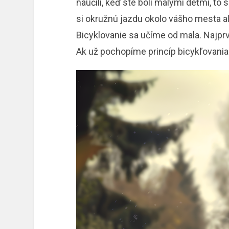
naučili, keď ste boli malými deťmi, to 
si okružnú jazdu okolo vášho mesta al
Bicyklovanie sa učíme od mala. Najp
Ak už pochopíme princíp bicykľovani