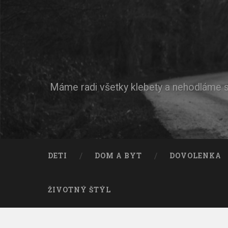
Máme radi všetky klebety a nehodláme si 
DETI
DOM A BYT
DOVOLENKA
ŽIVOTNÝ ŠTÝL