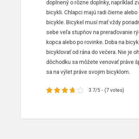
doplnený o rôzne doplnky, napríklad z
bicykli. Chlapci majú radi čierne aleb
bicykle. Bicykel musí mať vždy poria
sebe veľa stupňov na preraďovanie rýc
kopca alebo po rovinke. Doba na bicyk
bicyklovať od rána do večera. Nie je 
dôchodku sa môžete venovať práve šp
sa na výlet práve svojim bicyklom.
3.7/5 - (7 votes)