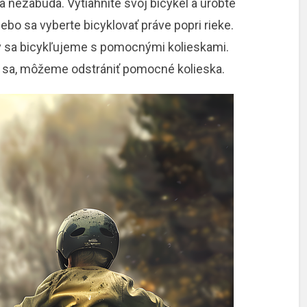
sa nezabúda. Vytiahnite svoj bicykel a urobte
ebo sa vyberte bicyklovať práve popri rieke.
rv sa bicykľujeme s pomocnými kolieskami.
a sa, môžeme odstrániť pomocné kolieska.