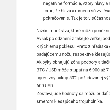
negatívne formácie, vzory hlavy a 
tomu, že hlava a ramená sú zväčša
pokračovanie. Tak je to v súčasnos
Nižšie množstvá, ktoré môžu ponúknuť 
Avšak po odznení z takejto veľkej po
k rýchlemu poklesu. Preto z hľadiska
padajúcemu nožu, respektíve klesajúcu
Ak býky obhajujú zónu podpory a tlači
BTC / USD môže stúpať na 6 900 až 7 
agresívny nákup 50% požadovanej výš
600 USD.
Zostávajúce hodnoty sa môžu pridať p
smerom klesajúceho trojuholníka.