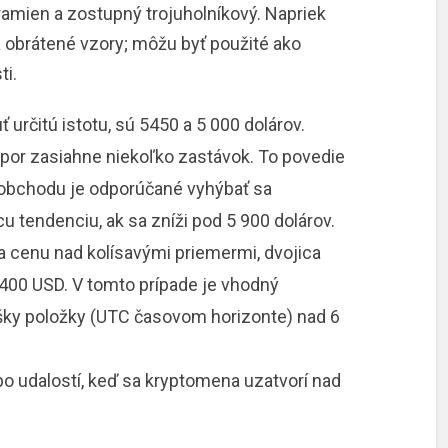
ramien a zostupný trojuholníkový. Napriek
 obrátené vzory; môžu byť použité ako
ti.
určitú istotu, sú 5450 a 5 000 dolárov.
dpor zasiahne niekoľko zastávok. To povedie
 obchodu je odporúčané vyhýbať sa
 tendenciu, ak sa zníži pod 5 900 dolárov.
a cenu nad kolísavými priemermi, dvojica
400 USD. V tomto prípade je vhodný
ky položky (UTC časovom horizonte) nad 6
o udalostí, keď sa kryptomena uzatvorí nad