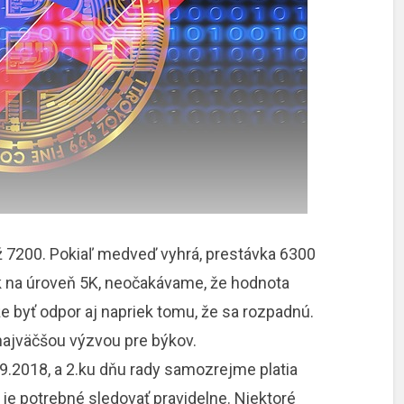
 7200. Pokiaľ medveď vyhrá, prestávka 6300
k na úroveň 5K, neočakávame, že hodnota
e byť odpor aj napriek tomu, že sa rozpadnú.
najväčšou výzvou pre býkov.
9.2018, a 2.ku dňu rady samozrejme platia
je potrebné sledovať pravidelne. Niektoré