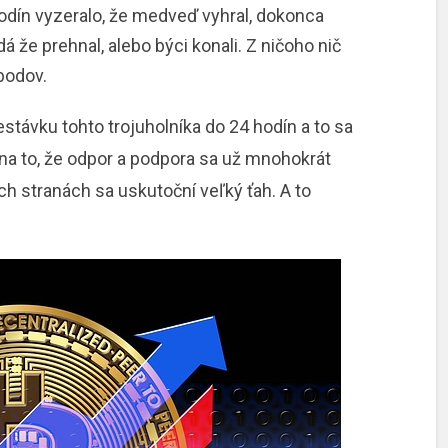
dín vyzeralo, že medveď vyhral, ​​dokonca
dá že prehnal, alebo býci konali. Z ničoho nič
bodov.
távku tohto trojuholníka do 24 hodín a to sa
a to, že odpor a podpora sa už mnohokrát
h stranách sa uskutoční veľký ťah. A to