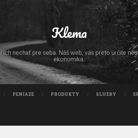
Klema
ich nechať pre seba. Náš web, vás preto určite neut
ekonomika.
PENIAZE
PRODUKTY
SLUŽBY
Š