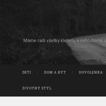
Máme radi všetky klebety a nehodláme si 
DETI
DOM A BYT
DOVOLENKA
ŽIVOTNÝ ŠTÝL