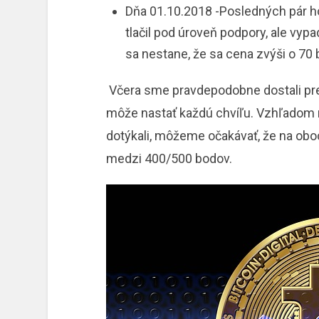
Dňa 01.10.2018 -Posledných pár ho
tlačil pod úroveň podpory, ale vypa
sa nestane, že sa cena zvýši o 70 
Včera sme pravdepodobne dostali pres
môže nastať každú chvíľu. Vzhľadom n
dotýkali, môžeme očakávať, že na oboc
medzi 400/500 bodov.