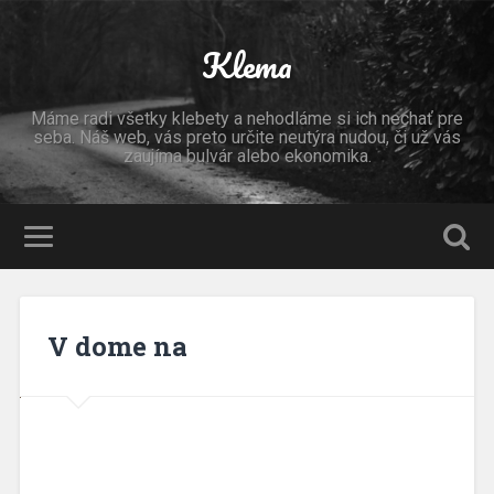
Klema
Máme radi všetky klebety a nehodláme si ich nechať pre
seba. Náš web, vás preto určite neutýra nudou, či už vás
zaujíma bulvár alebo ekonomika.
V dome na