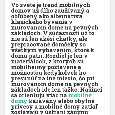
Vo svete je trend mobilných
domov už dlho zaužívaný a
obľúbený ako alternatíva
klasického bývania v
murovanom dome na pevných
základoch. V súčasnosti už to
nie sú len akési chatky, ale
prepracované domčeky so
všetkým vybavením, ktoré k
domu patrí. Rozdiel je len v
materiáloch, z ktorých sú
mobilheimy postavené a
možnosťou kedykoľvek ho
presunúť na iné miesto, čo pri
murovanom dome na pevných
základoch ide len ťažko. Našinci
sa orientujú viac na
mobilné
domy
karavány alebo obytné
prívesy a mobilné domy zatiaľ
zostávajú v ústraní záujmu