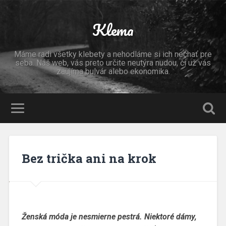
Klema
Máme radi všetky klebety a nehodláme si ich nechať pre
seba. Náš web, vás preto určite neutýra nudou, či už vás
zaujíma bulvár alebo ekonomika.
Bez trička ani na krok
Ženská móda je nesmierne pestrá. Niektoré dámy,