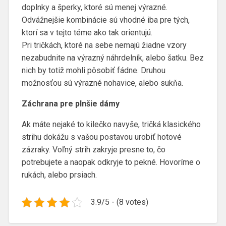
doplnky a šperky, ktoré sú menej výrazné.
Odvážnejšie kombinácie sú vhodné iba pre tých,
ktorí sa v tejto téme ako tak orientujú.
Pri tričkách, ktoré na sebe nemajú žiadne vzory
nezabudnite na výrazný náhrdelník, alebo šatku. Bez
nich by totiž mohli pôsobiť fádne. Druhou
možnosťou sú výrazné nohavice, alebo sukňa.
Záchrana pre plnšie dámy
Ak máte nejaké to kilečko navyše, tričká klasického
strihu dokážu s vašou postavou urobiť hotové
zázraky. Voľný strih zakryje presne to, čo
potrebujete a naopak odkryje to pekné. Hovoríme o
rukách, alebo prsiach.
3.9/5 - (8 votes)