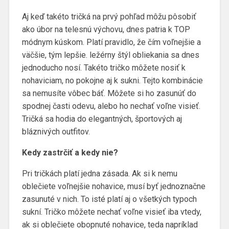
Aj keď takéto tričká na prvý pohľad môžu pôsobiť
ako úbor na telesnú výchovu, dnes patria k TOP
módnym kúskom. Platí pravidlo, že čím voľnejšie a
väčšie, tým lepšie. ležérny štýl obliekania sa dnes
jednoducho nosí. Takéto tričko môžete nosiť k
nohaviciam, no pokojne aj k sukni. Tejto kombinácie
sa nemusíte vôbec báť. Môžete si ho zasunúť do
spodnej časti odevu, alebo ho nechať voľne visieť.
Tričká sa hodia do elegantných, športových aj
bláznivých outfitov.
Kedy zastrčiť a kedy nie?
Pri tričkách platí jedna zásada. Ak si k nemu
oblečiete voľnejšie nohavice, musí byť jednoznačne
zasunuté v nich. To isté platí aj o všetkých typoch
sukní. Tričko môžete nechať voľne visieť iba vtedy,
ak si oblečiete obopnuté nohavice, teda napríklad